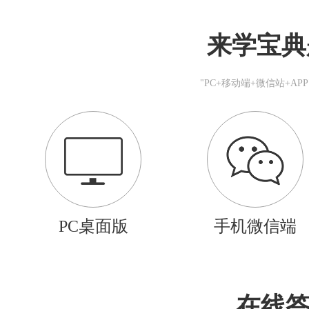
来学宝典
"PC+移动端+微信站+A
PC桌面版
手机微信端
在线答