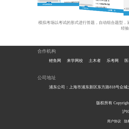
模拟考场以考试的形式进行答题，自动组合题型，
经验
合作机构
鲤鱼网
来学网校
土木者
乐考网
医
公司地址
浦东公司：上海市浦东新区东方路818号众城大
版权所有 Copyright 
沪I
用户协议
隐