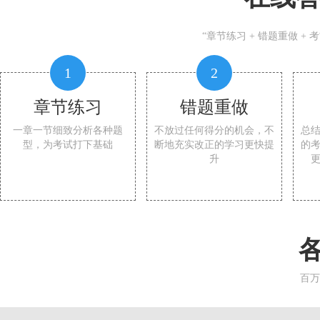
“章节练习 + 错题重做 +
1
2
章节练习
错题重做
一章一节细致分析各种题
不放过任何得分的机会，不
总
型，为考试打下基础
断地充实改正的学习更快提
的
升
百万