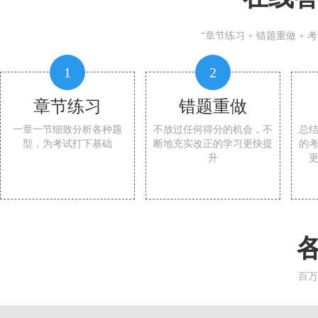
“章节练习 + 错题重做 +
1
2
章节练习
错题重做
一章一节细致分析各种题
不放过任何得分的机会，不
总
型，为考试打下基础
断地充实改正的学习更快提
的
升
百万