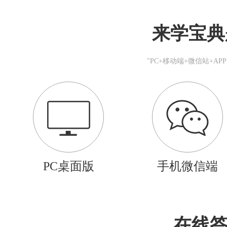
来学宝典
"PC+移动端+微信站+A
PC桌面版
手机微信端
在线答