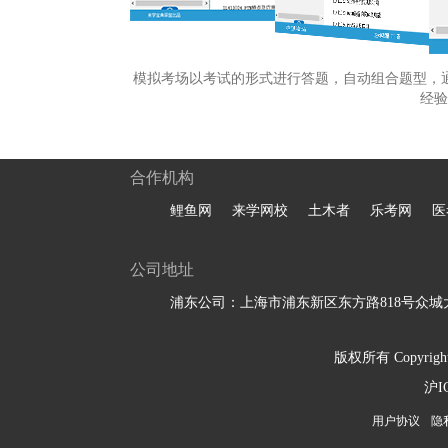
模拟考场以考试的形式进行答题，自动组合题型，
经验
合作机构
鲤鱼网
来学网校
土木者
乐考网
医
公司地址
浦东公司：上海市浦东新区东方路818号众城大
版权所有 Copyright 
沪I
用户协议
隐