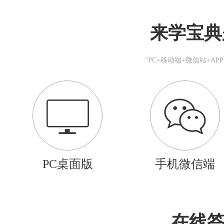
来学宝典
"PC+移动端+微信站+A
PC桌面版
手机微信端
在线答