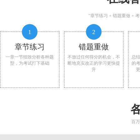
“章节练习 + 错题重做 +
1
2
章节练习
错题重做
一章一节细致分析各种题
不放过任何得分的机会，不
总
型，为考试打下基础
断地充实改正的学习更快提
的
升
百万