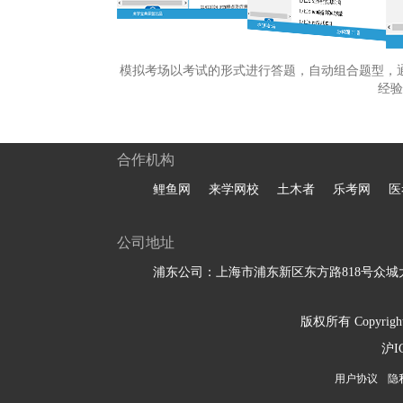
模拟考场以考试的形式进行答题，自动组合题型，
经验
合作机构
鲤鱼网
来学网校
土木者
乐考网
医
公司地址
浦东公司：上海市浦东新区东方路818号众城大
版权所有 Copyright 
沪I
用户协议
隐