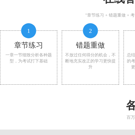
“章节练习 + 错题重做 +
1
2
章节练习
错题重做
一章一节细致分析各种题
不放过任何得分的机会，不
总
型，为考试打下基础
断地充实改正的学习更快提
的
升
百万