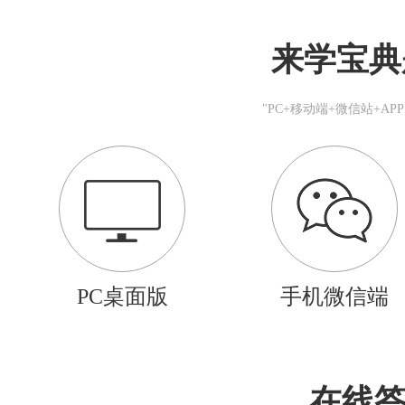
来学宝典
"PC+移动端+微信站+A
PC桌面版
手机微信端
在线答