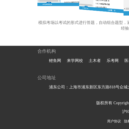
模拟考场以考试的形式进行答题，自动组合题型，
经验
合作机构
鲤鱼网
来学网校
土木者
乐考网
医
公司地址
浦东公司：上海市浦东新区东方路818号众城大
版权所有 Copyright 
沪I
用户协议
隐