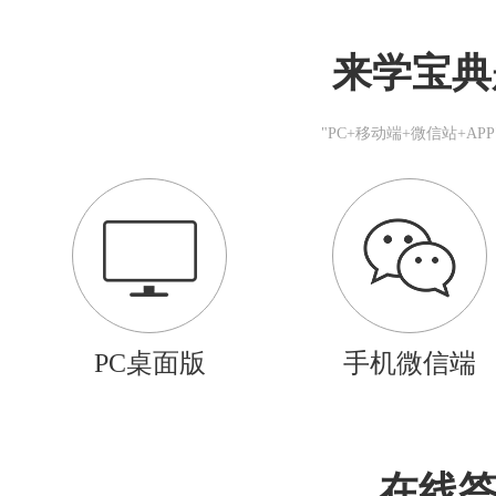
来学宝典
"PC+移动端+微信站+A
PC桌面版
手机微信端
在线答