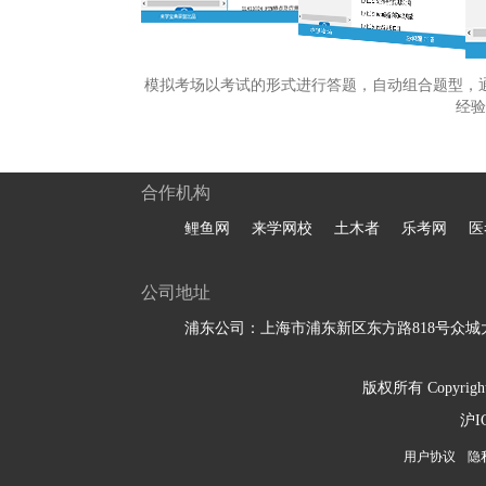
模拟考场以考试的形式进行答题，自动组合题型，
经验
合作机构
鲤鱼网
来学网校
土木者
乐考网
医
公司地址
浦东公司：上海市浦东新区东方路818号众城大
版权所有 Copyright 
沪I
用户协议
隐