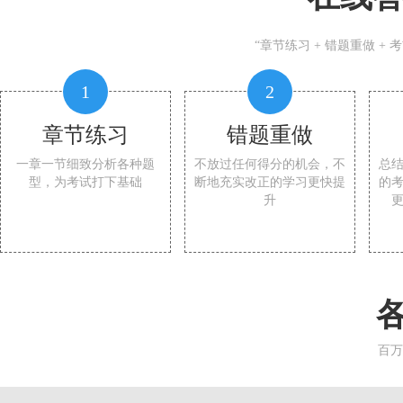
“章节练习 + 错题重做 +
1
2
章节练习
错题重做
一章一节细致分析各种题
不放过任何得分的机会，不
总
型，为考试打下基础
断地充实改正的学习更快提
的
升
百万