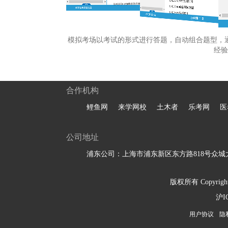
模拟考场以考试的形式进行答题，自动组合题型，
经验
合作机构
鲤鱼网
来学网校
土木者
乐考网
医
公司地址
浦东公司：上海市浦东新区东方路818号众城大
版权所有 Copyright 
沪I
用户协议
隐