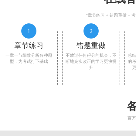
“章节练习 + 错题重做 +
1
2
章节练习
错题重做
一章一节细致分析各种题
不放过任何得分的机会，不
总
型，为考试打下基础
断地充实改正的学习更快提
的
升
百万