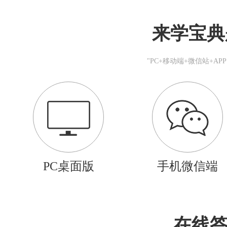
来学宝典
"PC+移动端+微信站+A
PC桌面版
手机微信端
在线答