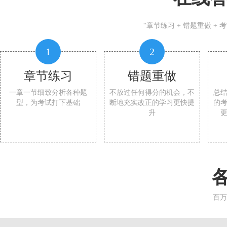
“章节练习 + 错题重做 +
1
2
章节练习
错题重做
一章一节细致分析各种题
不放过任何得分的机会，不
总
型，为考试打下基础
断地充实改正的学习更快提
的
升
百万