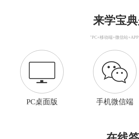
来学宝典
"PC+移动端+微信站+A
PC桌面版
手机微信端
在线答