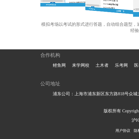
模拟考场以考试的形式进行答题，自动组合题型，
经验
合作机构
鲤鱼网
来学网校
土木者
乐考网
医
公司地址
浦东公司：上海市浦东新区东方路818号众城大
版权所有 Copyright 
沪I
用户协议
隐