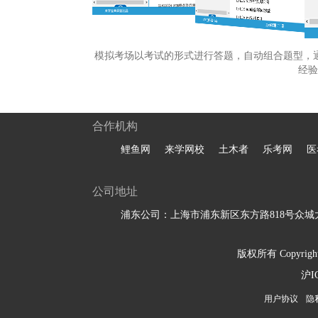
模拟考场以考试的形式进行答题，自动组合题型，
经验
合作机构
鲤鱼网
来学网校
土木者
乐考网
医
公司地址
浦东公司：上海市浦东新区东方路818号众城大
版权所有 Copyright 
沪I
用户协议
隐