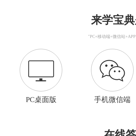
来学宝典
"PC+移动端+微信站+A
PC桌面版
手机微信端
在线答