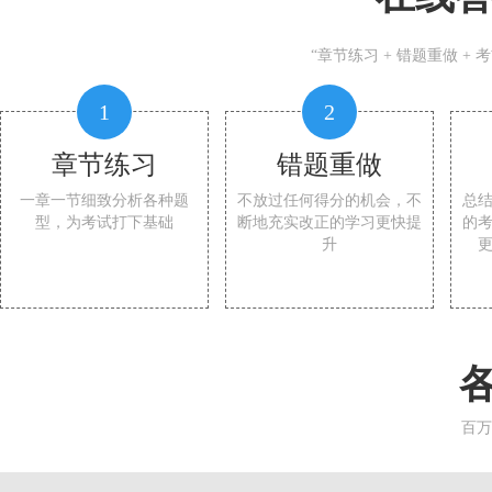
“章节练习 + 错题重做 +
1
2
章节练习
错题重做
一章一节细致分析各种题
不放过任何得分的机会，不
总
型，为考试打下基础
断地充实改正的学习更快提
的
升
百万