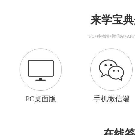
来学宝典
"PC+移动端+微信站+A
PC桌面版
手机微信端
在线答