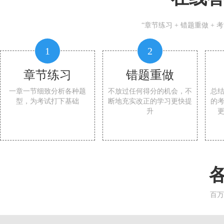
“章节练习 + 错题重做 +
1
2
章节练习
错题重做
一章一节细致分析各种题
不放过任何得分的机会，不
总
型，为考试打下基础
断地充实改正的学习更快提
的
升
百万