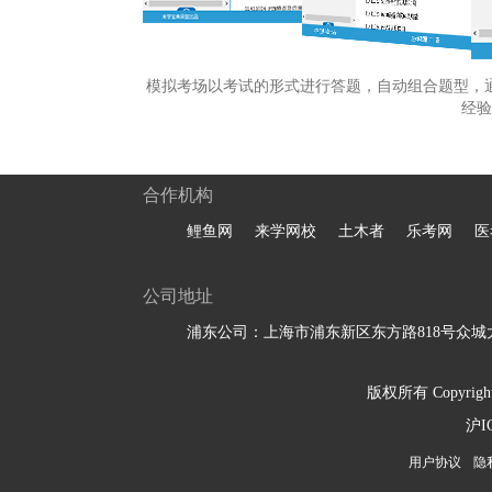
模拟考场以考试的形式进行答题，自动组合题型，
经验
合作机构
鲤鱼网
来学网校
土木者
乐考网
医
公司地址
浦东公司：上海市浦东新区东方路818号众城大
版权所有 Copyright 
沪I
用户协议
隐