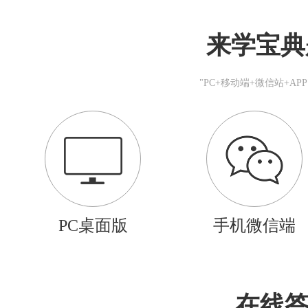
来学宝典
"PC+移动端+微信站+A
PC桌面版
手机微信端
在线答