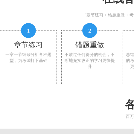
“章节练习 + 错题重做 +
1
2
章节练习
错题重做
一章一节细致分析各种题
不放过任何得分的机会，不
总
型，为考试打下基础
断地充实改正的学习更快提
的
升
百万