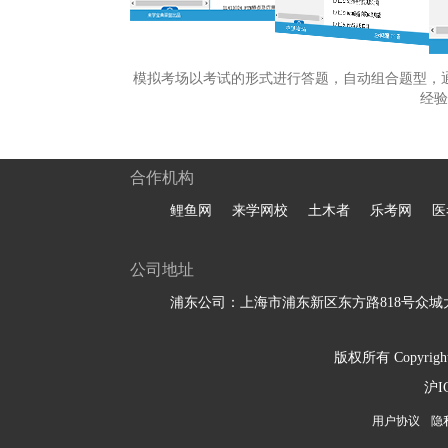
模拟考场以考试的形式进行答题，自动组合题型，
经验
合作机构
鲤鱼网
来学网校
土木者
乐考网
医
公司地址
浦东公司：上海市浦东新区东方路818号众城大
版权所有 Copyright 
沪I
用户协议
隐