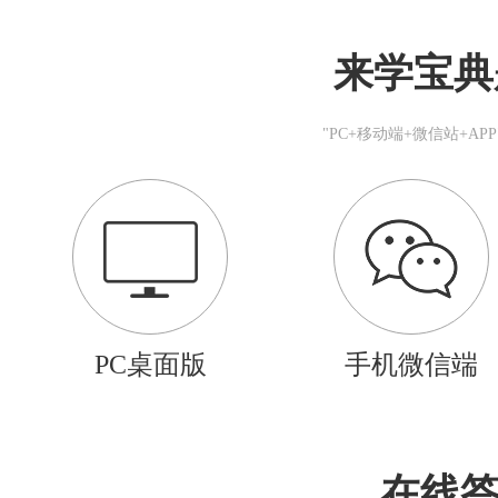
来学宝典
"PC+移动端+微信站+A
PC桌面版
手机微信端
在线答