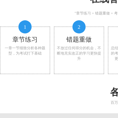
“章节练习 + 错题重做 +
1
2
章节练习
错题重做
一章一节细致分析各种题
不放过任何得分的机会，不
总
型，为考试打下基础
断地充实改正的学习更快提
的
升
百万