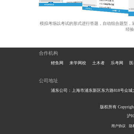
模拟考场以考试的形式进行答题，自动组合题型，
经验
合作机构
鲤鱼网
来学网校
土木者
乐考网
医
公司地址
浦东公司：上海市浦东新区东方路818号众城大
版权所有 Copyright 
沪I
用户协议
隐