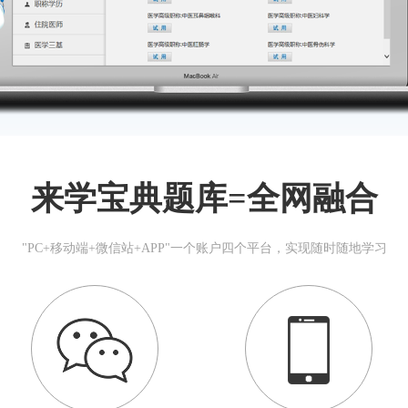
来学宝典题库=全网融合
"PC+移动端+微信站+APP"一个账户四个平台，实现随时随地学习