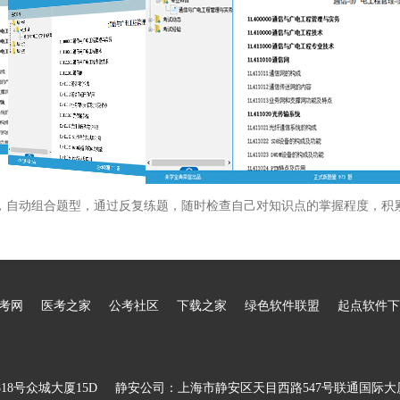
，自动组合题型，通过反复练题，随时检查自己对知识点的掌握程度，积
考网
医考之家
公考社区
下载之家
绿色软件联盟
起点软件下
8号众城大厦15D
静安公司：上海市静安区天目西路547号联通国际大厦