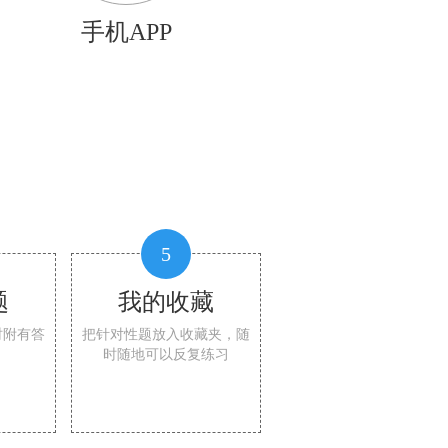
手机APP
5
题
我的收藏
时附有答
把针对性题放入收藏夹，随
时随地可以反复练习