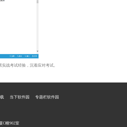
累实战考试经验，沉着应对考试。
载
当下软件园
专题栏软件园
C幢902室