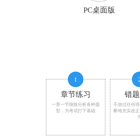
PC桌面版
1
章节练习
错题
一章一节细致分析各种题
不放过任何得
型，为考试打下基础
断地充实改正