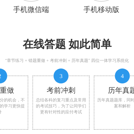
手机微信端
手机移动版
在线答题 如此简单
“章节练习 + 错题重做 + 考前冲刺 + 历年真题” 四位一体学习系统化
2
3
4
重做
考前冲刺
历年真
分的机会，不
总结各科的复习重点及常用
历年真题题库，同
的学习更快提
的考试技巧，为了让同学们
案和解析
升
更有针对性的应付考试