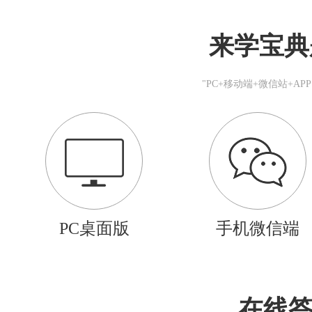
来学宝典
"PC+移动端+微信站+A
PC桌面版
手机微信端
在线答