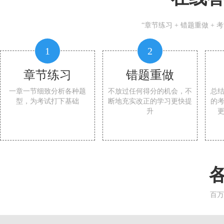
“章节练习 + 错题重做 +
1
2
章节练习
错题重做
一章一节细致分析各种题
不放过任何得分的机会，不
总
型，为考试打下基础
断地充实改正的学习更快提
的
升
百万