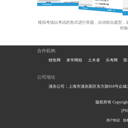
模拟考场以考试的形式进行答题，自动组合题型，
经验
合作机构
鲤鱼网
来学网校
土木者
乐考网
医
公司地址
浦东公司：上海市浦东新区东方路818号众城大
版权所有 Copyright 
沪I
用户协议
隐