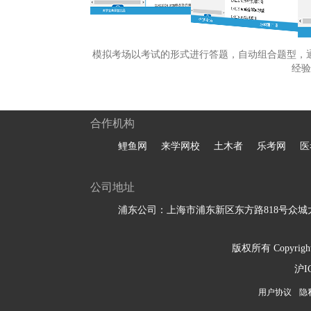
模拟考场以考试的形式进行答题，自动组合题型，
经验
合作机构
鲤鱼网
来学网校
土木者
乐考网
医
公司地址
浦东公司：上海市浦东新区东方路818号众城大
版权所有 Copyright 
沪I
用户协议
隐