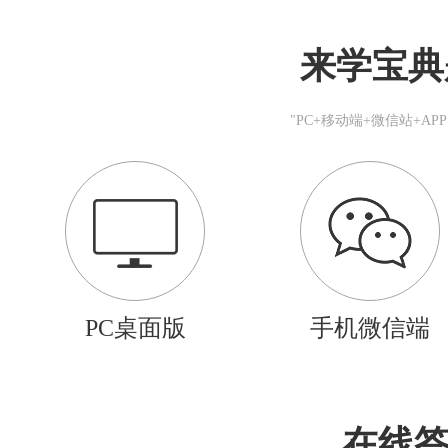
来学宝典
"PC+移动端+微信站+A
PC桌面版
手机微信端
在线答