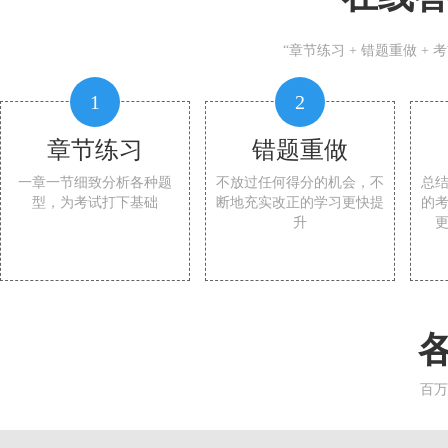
“章节练习 + 错题重做 +
1
2
章节练习
错题重做
一章一节细致分析各种题
不放过任何得分的机会，不
总
型，为考试打下基础
断地充实改正的学习更快提
的
升
百万