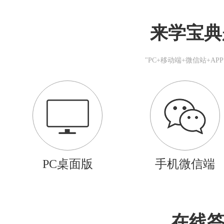
来学宝典
"PC+移动端+微信站+A
PC桌面版
手机微信端
在线答