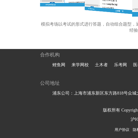
模拟考场以考试的形式进行答题，自动组合题型，
经验
合作机构
鲤鱼网
来学网校
土木者
乐考网
医
公司地址
浦东公司：上海市浦东新区东方路818号众城大
版权所有 Copyright 
沪I
用户协议
隐