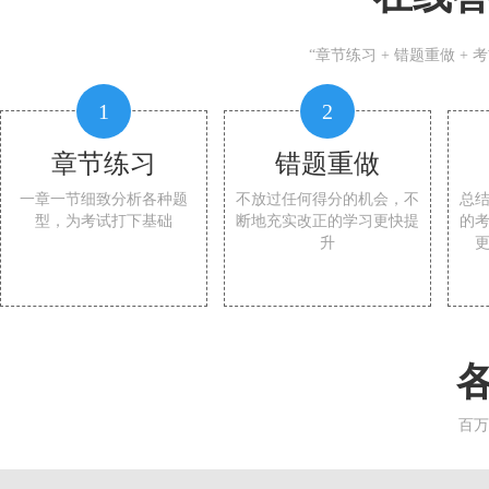
“章节练习 + 错题重做 +
1
2
章节练习
错题重做
一章一节细致分析各种题
不放过任何得分的机会，不
总
型，为考试打下基础
断地充实改正的学习更快提
的
升
百万