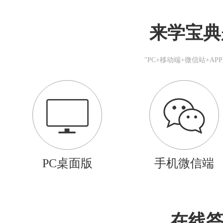
来学宝典
"PC+移动端+微信站+A
PC桌面版
手机微信端
在线答