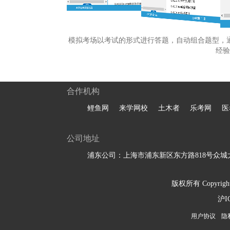
模拟考场以考试的形式进行答题，自动组合题型，
经验
合作机构
鲤鱼网
来学网校
土木者
乐考网
医
公司地址
浦东公司：上海市浦东新区东方路818号众城大
版权所有 Copyright 
沪I
用户协议
隐