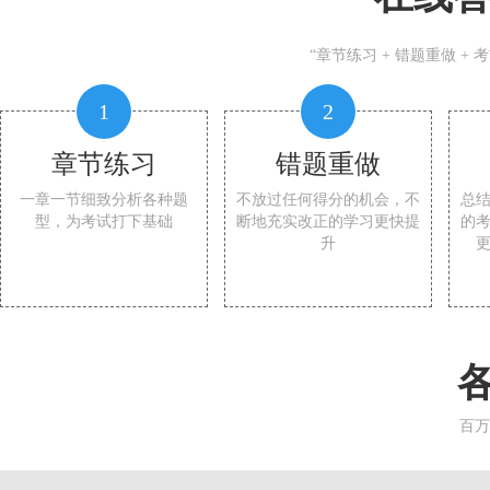
“章节练习 + 错题重做 +
1
2
章节练习
错题重做
一章一节细致分析各种题
不放过任何得分的机会，不
总
型，为考试打下基础
断地充实改正的学习更快提
的
升
百万