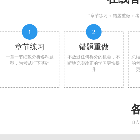
“章节练习 + 错题重做 +
1
2
章节练习
错题重做
一章一节细致分析各种题
不放过任何得分的机会，不
总
型，为考试打下基础
断地充实改正的学习更快提
的
升
百万