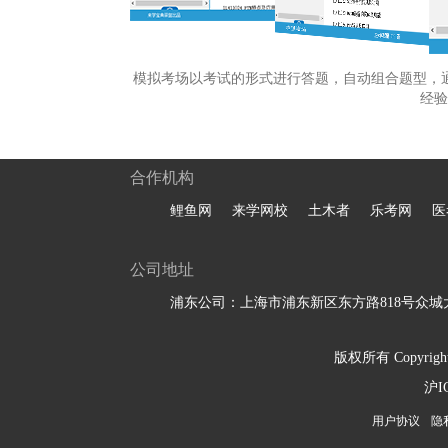
模拟考场以考试的形式进行答题，自动组合题型，
经验
合作机构
鲤鱼网
来学网校
土木者
乐考网
医
公司地址
浦东公司：上海市浦东新区东方路818号众城大
版权所有 Copyright 
沪I
用户协议
隐