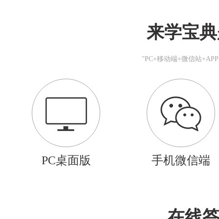
来学宝典
"PC+移动端+微信站+A
PC桌面版
手机微信端
在线答