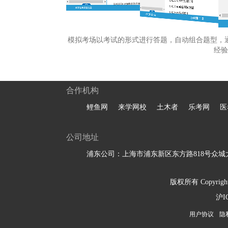
模拟考场以考试的形式进行答题，自动组合题型，
经验
合作机构
鲤鱼网
来学网校
土木者
乐考网
医
公司地址
浦东公司：上海市浦东新区东方路818号众城大
版权所有 Copyright 
沪I
用户协议
隐