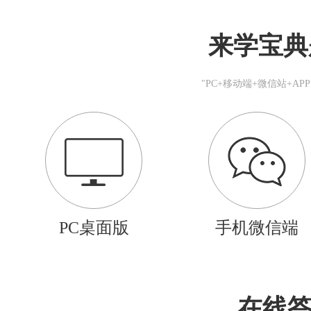
来学宝典
"PC+移动端+微信站+A
PC桌面版
手机微信端
在线答