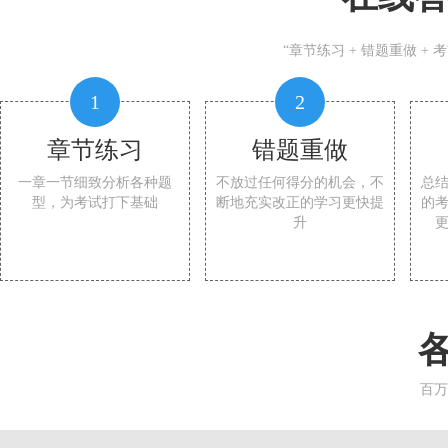
“章节练习 + 错题重做 +
1
2
章节练习
错题重做
一章一节细致分析各种题
不放过任何得分的机会，不
总
型，为考试打下基础
断地充实改正的学习更快提
的
升
百万