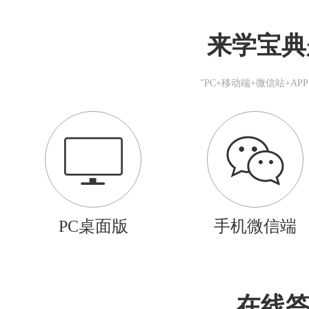
来学宝典
"PC+移动端+微信站+A
PC桌面版
手机微信端
在线答