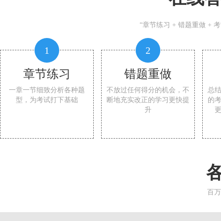
“章节练习 + 错题重做 +
1
2
章节练习
错题重做
一章一节细致分析各种题
不放过任何得分的机会，不
总
型，为考试打下基础
断地充实改正的学习更快提
的
升
百万