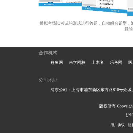
模拟考场以考试的形式进行答题，自动组合题型，
经验
合作机构
鲤鱼网
来学网校
土木者
乐考网
医
公司地址
浦东公司：上海市浦东新区东方路818号众城大
版权所有 Copyright 
沪I
用户协议
隐